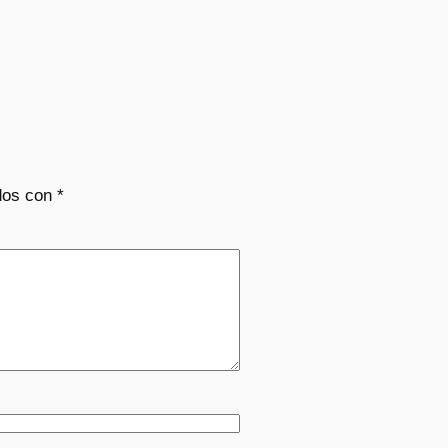
dos con
*