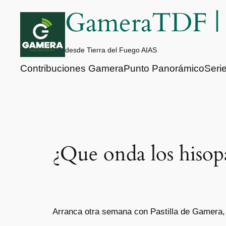
Saltar
GameraTDF 
al
contenido
desde Tierra del Fuego AIAS
Contribuciones Gamera
Punto Panorámico
Seri
¿Que onda los hisop
Arranca otra semana con Pastilla de Gamera, ?