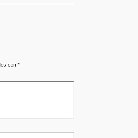
dos con
*