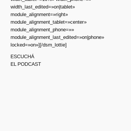
width_last_edited=»on|tablet»
module_alignment=»right»
module_alignment_tablet=»center»
module_alignment_phone=»»
module_alignment_last_edited=»on|phone»
locked=»on»][/dsm_lottie]
ESCUCHÁ
EL PODCAST