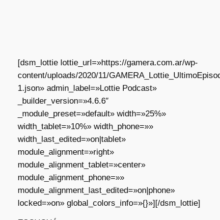
[dsm_lottie lottie_url=»https://gamera.com.ar/wp-
content/uploads/2020/11/GAMERA_Lottie_UltimoEpisod
1.json» admin_label=»Lottie Podcast»
_builder_version=»4.6.6″
_module_preset=»default» width=»25%»
width_tablet=»10%» width_phone=»»
width_last_edited=»on|tablet»
module_alignment=»right»
module_alignment_tablet=»center»
module_alignment_phone=»»
module_alignment_last_edited=»on|phone»
locked=»on» global_colors_info=»{}»][/dsm_lottie]