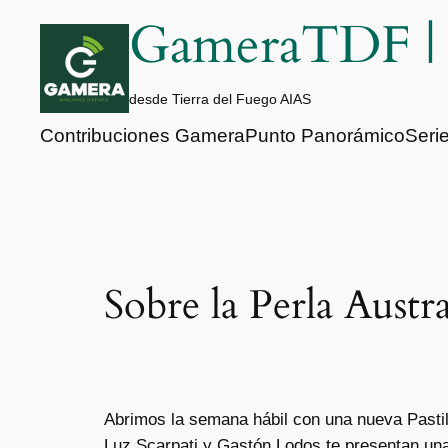
Saltar
GameraTDF 
al
contenido
desde Tierra del Fuego AIAS
Contribuciones Gamera
Punto Panorámico
Seri
Sobre la Perla Austra
Abrimos la semana hábil con una nueva Pastil
Luz Scarpati y Gastón Lodos te presentan una