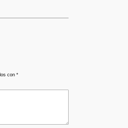
dos con
*