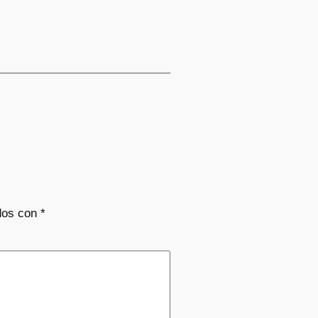
dos con
*