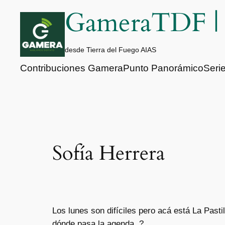
Saltar
GameraTDF 
al
contenido
desde Tierra del Fuego AIAS
Contribuciones Gamera
Punto Panorámico
Seri
Sofía Herrera
Los lunes son difíciles pero acá está La Pas
dónde pasa la agenda. ?️