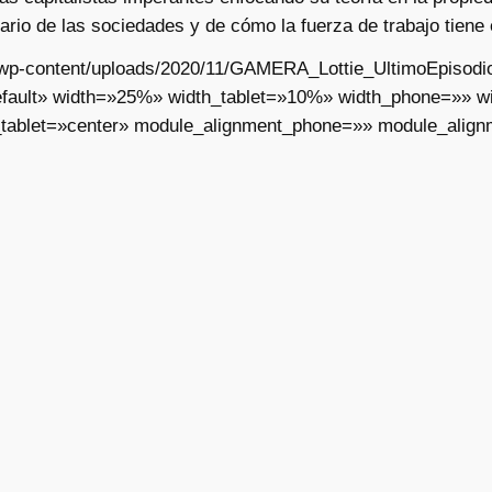
tario de las sociedades y de cómo la fuerza de trabajo tiene
ar/wp-content/uploads/2020/11/GAMERA_Lottie_UltimoEpisodi
fault» width=»25%» width_tablet=»10%» width_phone=»» wid
tablet=»center» module_alignment_phone=»» module_align