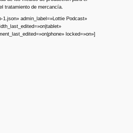
 el tratamiento de mercancía.
o-1.json» admin_label=»Lottie Podcast»
th_last_edited=»on|tablet»
ment_last_edited=»on|phone» locked=»on»]