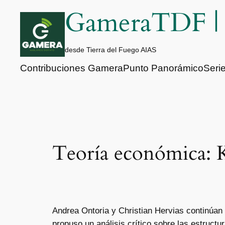
Saltar
GameraTDF 
al
contenido
desde Tierra del Fuego AIAS
Contribuciones Gamera
Punto Panorámico
Seri
Teoría económica: 
Andrea Ontoria y Christian Hervias continúan 
propuso un análisis crítico sobre las estruct