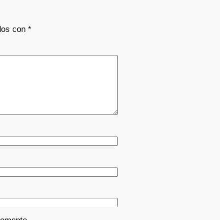
dos con
*