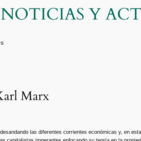
| NOTICIAS Y A
es
Karl Marx
desandando las diferentes corrientes económicas y, en esta 
uras capitalistas imperantes enfocando su teoría en la propi