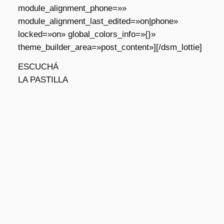
module_alignment_phone=»»
module_alignment_last_edited=»on|phone»
locked=»on» global_colors_info=»{}»
theme_builder_area=»post_content»][/dsm_lottie]
ESCUCHÁ
LA PASTILLA