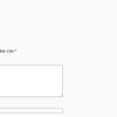
dos con
*