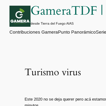
Saltar
GameraTDF 
al
contenido
desde Tierra del Fuego AIAS
Contribuciones Gamera
Punto Panorámico
Seri
Turismo virus
Este 2020 no se deja querer pero acá estamos 
minutos.