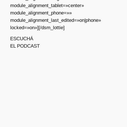
module_alignment_tablet=»center»
module_alignment_phone=»»
module_alignment_last_edited=»on|phone»
locked=»on»][/dsm_lottie]
ESCUCHÁ
EL PODCAST