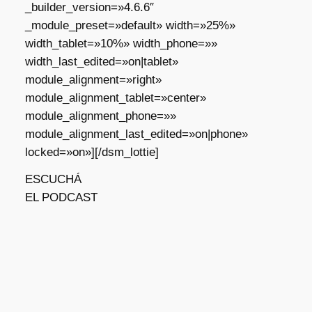
_builder_version=»4.6.6″
_module_preset=»default» width=»25%»
width_tablet=»10%» width_phone=»»
width_last_edited=»on|tablet»
module_alignment=»right»
module_alignment_tablet=»center»
module_alignment_phone=»»
module_alignment_last_edited=»on|phone»
locked=»on»][/dsm_lottie]
ESCUCHÁ
EL PODCAST