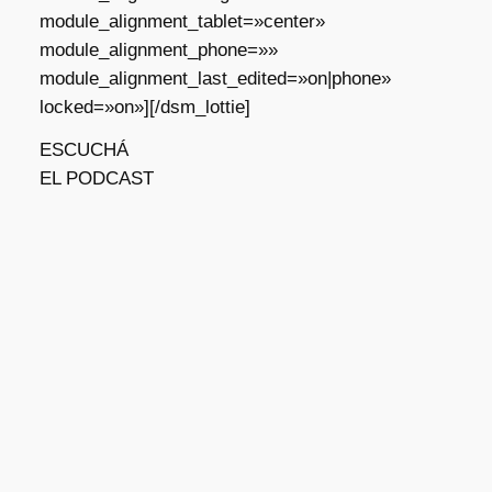
module_alignment_tablet=»center»
module_alignment_phone=»»
module_alignment_last_edited=»on|phone»
locked=»on»][/dsm_lottie]
ESCUCHÁ
EL PODCAST