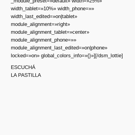
_module_preset=»default» width=»25%»
width_tablet=»10%» width_phone=»»
width_last_edited=»on|tablet»
module_alignment=»right»
module_alignment_tablet=»center»
module_alignment_phone=»»
module_alignment_last_edited=»on|phone»
locked=»on» global_colors_info=»{}»][/dsm_lottie]
ESCUCHÁ
LA PASTILLA