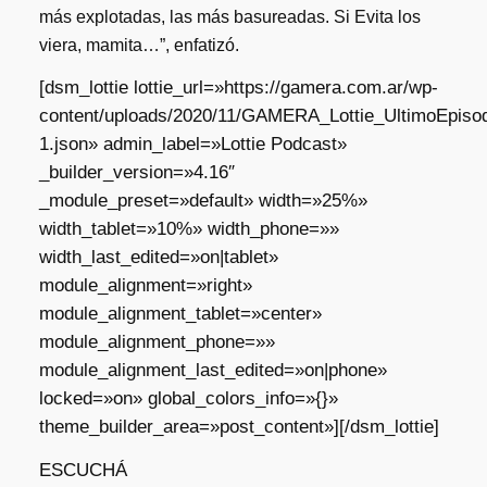
más explotadas, las más basureadas. Si Evita los
viera, mamita…”, enfatizó.
[dsm_lottie lottie_url=»https://gamera.com.ar/wp-
content/uploads/2020/11/GAMERA_Lottie_UltimoEpisod
1.json» admin_label=»Lottie Podcast»
_builder_version=»4.16″
_module_preset=»default» width=»25%»
width_tablet=»10%» width_phone=»»
width_last_edited=»on|tablet»
module_alignment=»right»
module_alignment_tablet=»center»
module_alignment_phone=»»
module_alignment_last_edited=»on|phone»
locked=»on» global_colors_info=»{}»
theme_builder_area=»post_content»][/dsm_lottie]
ESCUCHÁ