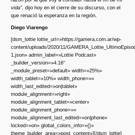
vida”,
dijo hoy en el cierre de su discurso, con el
que renació la esperanza en la región.
Diego Viarengo
[dsm_lottie lottie_url=»https://gamera.com.ar/wp-
content/uploads/2020/11/GAMERA_Lottie_UltimoEpisod
1.json» admin_label=»Lottie Podcast»
_builder_version=»4.16″
_module_preset=»default» width=»25%»
width_tablet=»10%» width_phone=»»
width_last_edited=»on|tablet»
module_alignment=»right»
module_alignment_tablet=»center»
module_alignment_phone=»»
module_alignment_last_edited=»on|phone»
locked=»on» global_colors_info=»{}»
theme_builder_area=»post_content»][/dsm_lottie]