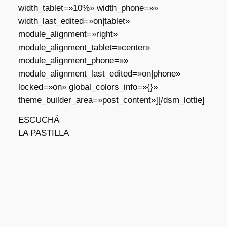
width_tablet=»10%» width_phone=»»
width_last_edited=»on|tablet»
module_alignment=»right»
module_alignment_tablet=»center»
module_alignment_phone=»»
module_alignment_last_edited=»on|phone»
locked=»on» global_colors_info=»{}»
theme_builder_area=»post_content»][/dsm_lottie]
ESCUCHÁ
LA PASTILLA