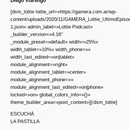
Diego Viarengo
[dsm_lottie lottie_url=»https://gamera.com.ar/wp-
content/uploads/2020/11/GAMERA_Lottie_UltimoEpisod
1.json» admin_label=»Lottie Podcast»
_builder_version=»4.16″
_module_preset=»default» width=»25%»
width_tablet=»10%» width_phone=»»
width_last_edited=»on|tablet»
module_alignment=»right»
module_alignment_tablet=»center»
module_alignment_phone=»»
module_alignment_last_edited=»on|phone»
locked=»on» global_colors_info=»{}»
theme_builder_area=»post_content»][/dsm_lottie]
ESCUCHÁ
LA PASTILLA